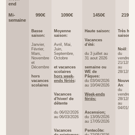
end
Mi-
990€
1090
€
1450
€
2190
€
semaine
Basse
Moyenne
Haute saison:
Très hau
saison:
saison:
saison:
Vacances
Janvier,
Avril, Mai,
d'été:
Février,
Juin,
Noël
:
Mars,
Septembre,
du 3 juillet au
du
Novembre
Octobre
31 aout 2026
vendredi
et
21/12/20
Décembre
et vacances
semaine ou
au
scolaires
WE de
28/12/20
hors
hors week-
Pâques:
vacances
ends fériés
:
du 03/04/2026
Nouvel
scolaires
au 10/04/2026
An
:
d
u
Vacances
W
eek-ends
vendredi
d'hiver/ de
fériés:
28/12/20
détente
au
04/01/20
du 06/02/2026
Ascension
:
au 06/03/2026
du 13/05/2026
au 17/05/2026
Vacances
Pentecôte:
de
printemps
:
du 22/05/2026