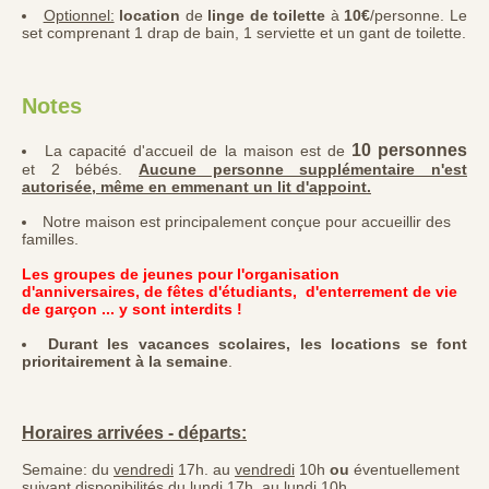
Optionnel:
l
ocation
de
linge de toilette
à
10€
/personne. Le
set comprenant 1 drap de bain, 1 serviette et un gant de toilette.
Notes
10 personnes
La capacité d'accueil de la maison est de
et 2 bébés.
Aucune personne supplémentaire n'est
autorisée, même en emmenant un lit d'appoint.
Notre maison est principalement conçue pour accueillir des
familles.
Les groupes de jeunes pour l'organisation
d'anniversaires,
de fêtes d'étudiants, d'enterrement de vie
de garçon ... y sont interdits !
Durant les vacances scolaires, les locations se font
prioritairement à la semaine
.
Horaires arrivées - départs:
Semaine: du
vendredi
17h. au
vendredi
10h
ou
éventuellement
suivant disponibilités du lundi 17h. au lundi 10h.