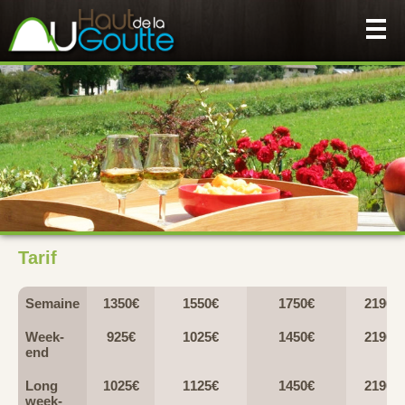
Tarif
Semaine
1350€
1550€
1750€
2190€
Week-
925€
1025€
1450
€
2190
€
end
Long
1025€
1125€
1450
€
2190
€
week-